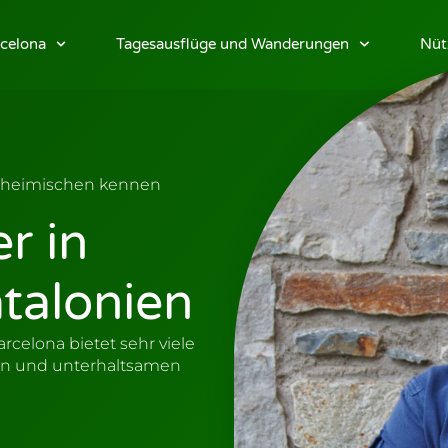
celona
Tagesausflüge und Wanderungen
Nüt
inheimischen kennen
er in
talonien
celona bietet sehr viele
ten und unterhaltsamen