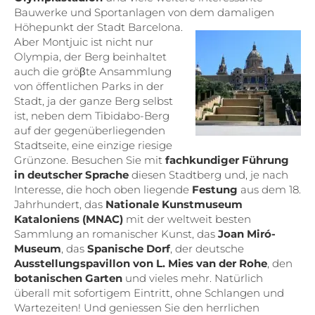
Bauwerke und Sportanlagen von dem damaligen
Höhepunkt der Stadt Barcelona.
Aber Montjuic ist nicht nur
Olympia, der Berg beinhaltet
auch die gröβte Ansammlung
von öffentlichen Parks in der
Stadt, ja der ganze Berg selbst
ist, neben dem Tibidabo-Berg
auf der gegenüberliegenden
Stadtseite, eine einzige riesige
Grünzone. Besuchen Sie mit
fachkundiger Führung
in deutscher Sprache
diesen Stadtberg und, je nach
Interesse, die hoch oben liegende
Festung
aus dem 18.
Jahrhundert, das
Nationale Kunstmuseum
Kataloniens (MNAC)
mit der weltweit besten
Sammlung an romanischer Kunst, das
Joan Miró-
Museum
, das
Spanische Dorf
, der deutsche
Ausstellungspavillon von L. Mies van der Rohe
, den
botanischen Garten
und vieles mehr. Natürlich
überall mit sofortigem Eintritt, ohne Schlangen und
Wartezeiten! Und geniessen Sie den herrlichen