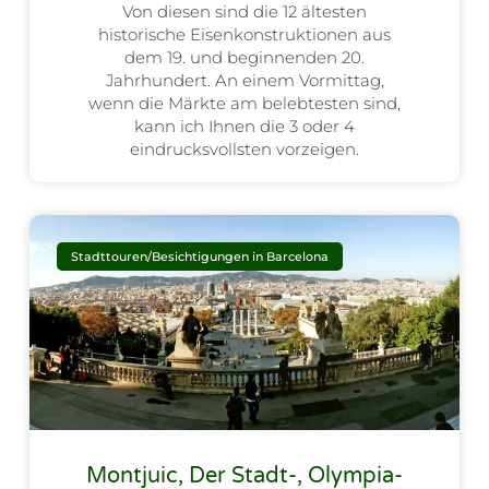
Von diesen sind die 12 ältesten
historische Eisenkonstruktionen aus
dem 19. und beginnenden 20.
Jahrhundert. An einem Vormittag,
wenn die Märkte am belebtesten sind,
kann ich Ihnen die 3 oder 4
eindrucksvollsten vorzeigen.
Stadttouren/Besichtigungen in Barcelona
Montjuic, Der Stadt-, Olympia-