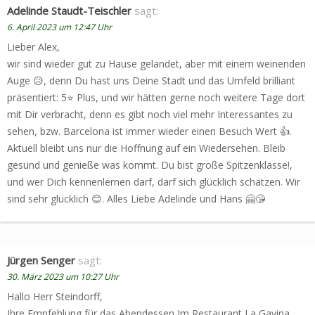
Adelinde Staudt-Teischler
sagt:
6. April 2023 um 12:47 Uhr
Lieber Alex,
wir sind wieder gut zu Hause gelandet, aber mit einem weinenden
Auge 😥, denn Du hast uns Deine Stadt und das Umfeld brilliant
präsentiert: 5⭐ Plus, und wir hätten gerne noch weitere Tage dort
mit Dir verbracht, denn es gibt noch viel mehr Interessantes zu
sehen, bzw. Barcelona ist immer wieder einen Besuch Wert 👍.
Aktuell bleibt uns nur die Hoffnung auf ein Wiedersehen. Bleib
gesund und genieße was kommt. Du bist große Spitzenklasse!,
und wer Dich kennenlernen darf, darf sich glücklich schätzen. Wir
sind sehr glücklich 😊. Alles Liebe Adelinde und Hans 🤗😘
Jürgen Senger
sagt:
30. März 2023 um 10:27 Uhr
Hallo Herr Steindorff,
Ihre Empfehlung für das Abendessen Im Restaurant La Gavina