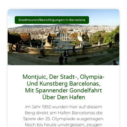
Stadttouren/Besichtigungen in Barcelona
Montjuic, Der Stadt-, Olympia-
Und Kunstberg Barcelonas,
Mit Spannender Gondelfahrt
Über Den Hafen
Im Jahr 1992 wurden hier auf diesem
Berg direkt am Hafen Barcelonas die
Spiele der 25. Olympiade ausgetragen.
Noch bis heute unvergessen, zeugen