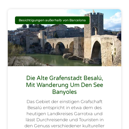
Besichtigungen außerhalb von Barcelona
Die Alte Grafenstadt Besalú,
Mit Wanderung Um Den See
Banyoles
Das Gebiet der einstigen Grafschaft
Besalú entspricht in etwa dem des
heutigen Landkreises Garrotxa und
lässt Durchreisende und Touristen in
den Genuss verschiedener kultureller