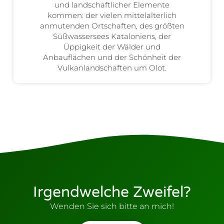
und landschaftlicher Elemente
kommen: der vielen mittelalterlich
anmutenden Ortschaften, des größten
Süßwassersees Kataloniens, der
Üppigkeit der Wälder und
Anbauflächen und der Schönheit der
Vulkanlandschaften um Olot.
Irgendwelche Zweifel?
Wenden Sie sich bitte an mich!