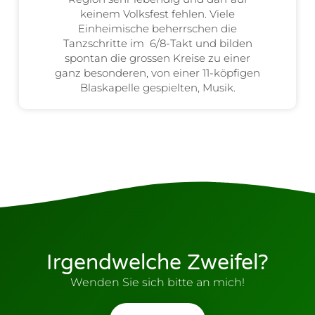
keinem Volksfest fehlen. Viele
Einheimische beherrschen die
Tanzschritte im 6/8-Takt und bilden
spontan die grossen Kreise zu einer
ganz besonderen, von einer 11-köpfigen
Blaskapelle gespielten, Musik.
Irgendwelche Zweifel?
Wenden Sie sich bitte an mich!