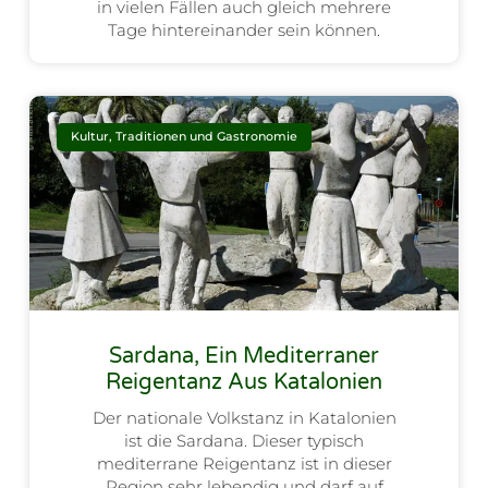
in vielen Fällen auch gleich mehrere
Tage hintereinander sein können.
Kultur, Traditionen und Gastronomie
Sardana, Ein Mediterraner
Reigentanz Aus Katalonien
Der nationale Volkstanz in Katalonien
ist die Sardana. Dieser typisch
mediterrane Reigentanz ist in dieser
Region sehr lebendig und darf auf