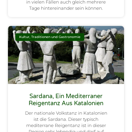
in vielen Fällen auch gleich mehrere
Tage hintereinander sein können.
Kultur, Traditionen und Gastronomie
Sardana, Ein Mediterraner
Reigentanz Aus Katalonien
Der nationale Volkstanz in Katalonien
ist die Sardana. Dieser typisch
mediterrane Reigentanz ist in dieser
Region sehr lebendig und darf auf