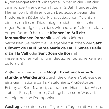
Pyrenäengrafschaft Ribagorça, in der in der Zeit der
Jahrhundertwende vom 11. zum 12. Jahrhundert die
Herren von Erill ihren durch Beutezüge gegen die
Moslems im Süden stark angestiegenen Reichtum
einfliessen liesen. Dies spiegelte sich in einer sehr
regen Bautätigkeit, so dass wir heute auf einem relativ
engen Raum 9 herrliche
Kirchen im Stil der
lombardischen Romanik
vorfinden können.
Verpassen Sie nicht die Gelegenheit Kirchen wie
Sant
Climent de Taüll
,
Santa Maria de Taüll
,
Santa Euàlia
d’Erill la Vall
oder
Sant Joan de Boí
mit
wissensreicher Führung in deutscher Sprache kennen
zu lernen!
Auβerdem besteht die
Möglichkeit auch eine 3-
stündige Wanderung
durch die unteren Gebiete des
einzigen Nationalparks Kataloniens, Aigüestortes i
Estany de Sant Maurici, zu machen. Hier ist das Wasser
– ob als Fluss, Meander, Gebirgsbach oder Wasserfall –
der eigentliche Protagonist.
Ausflug
von mindestens 2 ganzen Tagen mit Hin- und