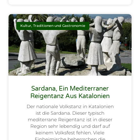
Kultur, Traditionen und Gastronomie
Sardana, Ein Mediterraner
Reigentanz Aus Katalonien
Der nationale Volkstanz in Katalonien
ist die Sardana. Dieser typisch
mediterrane Reigentanz ist in dieser
Region sehr lebendig und darf auf
keinem Volksfest fehlen. Viele
Einheimische beherrschen die